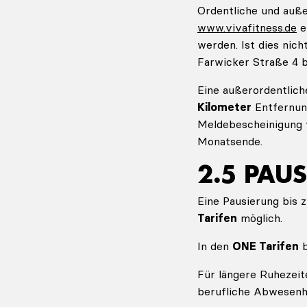
Ordentliche und auß
www.vivafitness.de
e
werden. Ist dies nich
Farwicker Straße 4 
Eine außerordentlich
Kilometer
Entfernung
Meldebescheinigung v
Monatsende.
2.5 PAU
Eine Pausierung bis 
Tarifen
möglich.
In den
ONE Tarifen
b
Für längere Ruhezeit
berufliche Abwesenhe