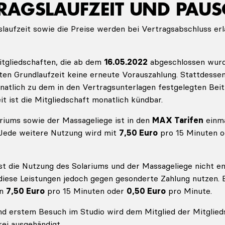
TRAGSLAUFZEIT UND PAU
slaufzeit sowie die Preise werden bei Vertragsabschluss erl
tgliedschaften, die ab dem
16.05.2022
abgeschlossen wurd
ten Grundlaufzeit keine erneute Vorauszahlung. Stattdesse
atlich zu dem in den Vertragsunterlagen festgelegten Beit
t ist die Mitgliedschaft monatlich kündbar.
riums sowie der Massageliege ist in den
MAX Tarifen
einma
 Jede weitere Nutzung wird mit
7,50 Euro
pro 15 Minuten 
st die Nutzung des Solariums und der Massageliege nicht ent
iese Leistungen jedoch gegen gesonderte Zahlung nutzen. E
on
7,50 Euro
pro 15 Minuten oder
0,50 Euro
pro Minute.
d erstem Besuch im Studio wird dem Mitglied der Mitglied
ei ausgehändigt.