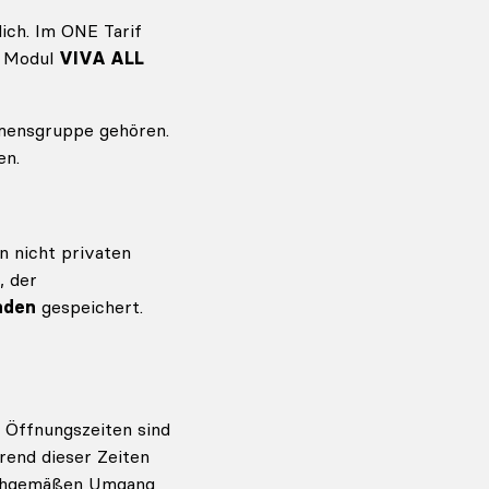
ich. Im ONE Tarif
s Modul
VIVA ALL
hmensgruppe gehören.
en.
n nicht privaten
, der
nden
gespeichert.
e Öffnungszeiten sind
rend dieser Zeiten
sachgemäßen Umgang