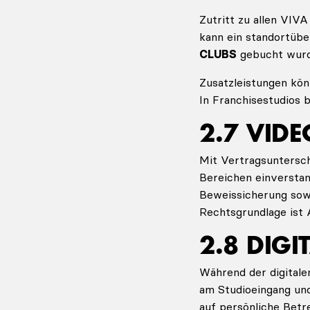
Zutritt zu allen VIVA
kann ein standortübe
CLUBS
gebucht wurd
Zusatzleistungen kö
In Franchisestudios 
2.7 VI
Mit Vertragsuntersch
Bereichen einversta
Beweissicherung so
Rechtsgrundlage ist A
2.8 DIG
Während der digitale
am Studioeingang und
auf persönliche Bet