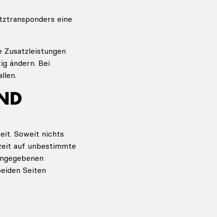
atztransponders eine
e Zusatzleistungen
ig ändern. Bei
llen.
UND
it. Soweit nichts
fzeit auf unbestimmte
 angegebenen
beiden Seiten