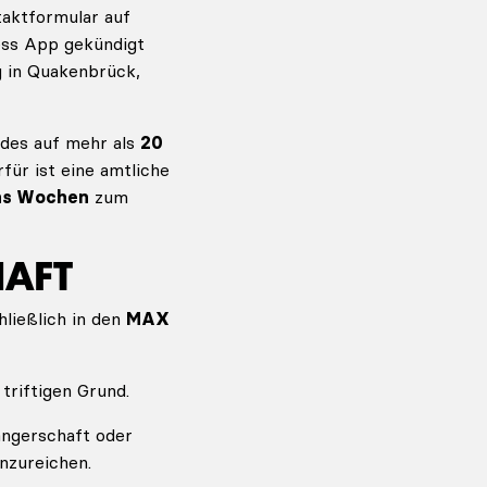
aktformular auf
ess App gekündigt
g in Quakenbrück,
edes auf mehr als
20
ür ist eine amtliche
hs Wochen
zum
HAFT
ließlich in den
MAX
triftigen Grund.
angerschaft oder
nzureichen.