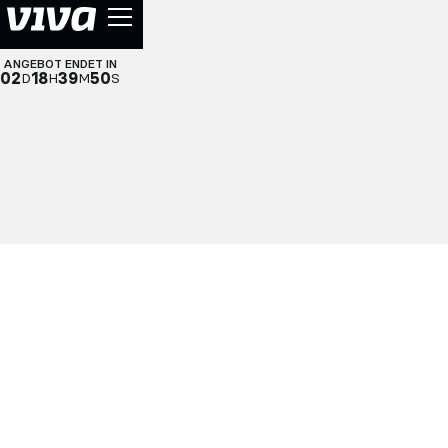
ANGEBOT ENDET IN
02
18
39
49
D
H
M
S
JETZT SICHERN
MEHR ERFAHREN