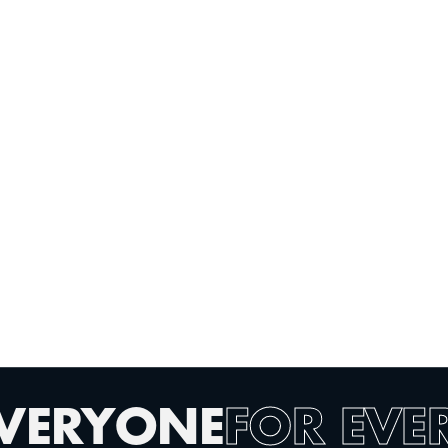
Einfach online anmelden
In unter 2 Minuten Mitglied werden –
komplett digital.
EVERYONE
FOR EVE