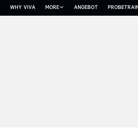
N
WHY VIVA
MORE
ANGEBOT
PROBETRAI
IVA ALS ARBEITGEBER
JETZT JOBS ANSEHE