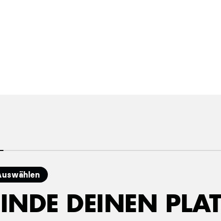
Service
Menschen motivieren, begleiten und
ihnen das beste Trainingserlebnis
möglich machen – mit echter Freude
an Kontakt und Betreuung.
Auswählen
FINDE DEINEN PLAT