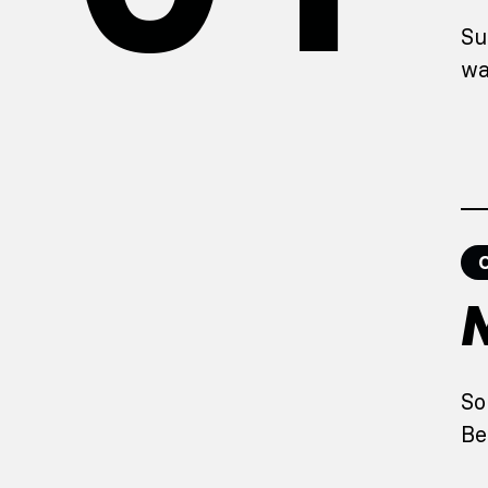
Su
wa
2
3
So
Be